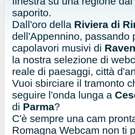
finestra su una regione dal
saporito.
Dall'oro della
Riviera di Ri
dell'Appennino, passando per
capolavori musivi di
Rave
la nostra selezione di web
reale di paesaggi, città d'art
Vuoi sbirciare il tramonto ch
seguire l'onda lunga a
Ces
di
Parma
?
C'è sempre una cam pronta
Romagna Webcam non ti p