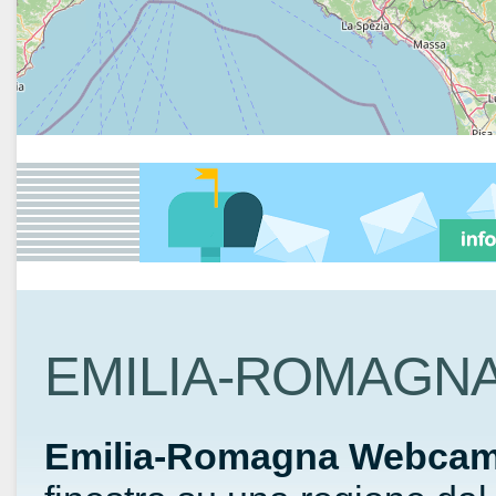
EMILIA-ROMAGN
Emilia-Romagna Webca